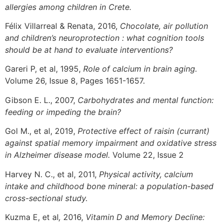
allergies among children in Crete.
Félix Villarreal & Renata, 2016,
Chocolate, air pollution
and children’s neuroprotection : what cognition tools
should be at hand to evaluate interventions?
Gareri P, et al, 1995,
Role of calcium in brain aging.
Volume 26, Issue 8, Pages 1651-1657.
Gibson E. L.,
2007,
Carbohydrates and mental function:
feeding or impeding the brain?
Gol M., et al, 2019,
Protective effect of raisin (currant)
against spatial memory impairment and oxidative stress
in Alzheimer disease model.
Volume 22, Issue 2
Ηarvey N. C., et al, 2011,
Physical activity, calcium
intake and childhood bone mineral: a population-based
cross-sectional study.
Κuzma E, et al
,
2016,
Vitamin D and Memory Decline: