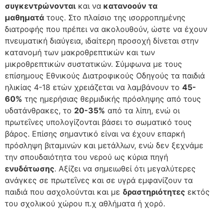
συγκεντρώνονται
και να
κατανοούν τα
μαθηματά
τους. Στο πλαίσιο της ισορροπημένης
διατροφής που πρέπει να ακολουθούν, ώστε να έχουν
πνευματική διαύγεια, ιδαίτερη προσοχή δίνεται στην
κατανομή των μακροθρεπτικών και των
μικροθρεπτικών συστατικών. Σύμφωνα με τους
επίσημους Εθνικούς Διατροφικούς Οδηγούς τα παιδιά
ηλικίας 4-18 ετών χρειάζεται να λαμβάνουν το
45-
60%
της ημερήσιας θερμιδικής πρόσληψης από τους
υδατάνθρακες, το
20-35%
από τα λίπη, ενώ οι
πρωτεΐνες υπολογίζονται βάσει το σωματικό τους
βάρος. Επίσης σημαντικό είναι να έχουν επαρκή
πρόσληψη βιταμινών και μετάλλων, ενώ δεν ξεχνάμε
την σπουδαιότητα του νερού ως κύρια πηγή
ενυδάτωσης
. Αξίζει να σημειωθεί ότι μεγαλύτερες
ανάγκες σε πρωτεΐνες και σε υγρά εμφανίζουν τα
παιδιά που ασχολούνται και με
δραστηριότητες
εκτός
του σχολικού χώρου π.χ αθλήματα ή χορό.