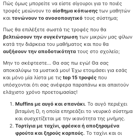
Πώς όμως μπορείτε να είστε σίγουροι για το ποιές
τροφές μειώνουν το
αίσθημα κόπωσης
των μαθητών
και
τονώνουν το ανοσοποιητικό
τους σύστημα;
Πως θα επιλέξετε σωστά τις τροφές που θα
βελτιώσουν την συγκέντρωση
των μικρών μας φίλων
κατά την διάρκεια του μαθήματος και που θα
αυξήσουν την αποδοτικότητα
τους στο σχολείο;
Μην το σκέφτεστε… Θα σας πω εγώ! Θα σας
αποκαλύψω τα μυστικά μου! Έχω ετοιμάσει για εσάς
και μόνο μία λίστα με τις
top 15 τροφές
που
υπόσχονται ότι σας ανέφερα παραπάνω και απαιτούν
ελάχιστο χρόνο προετοιμασίας!
Muffins με αυγό και σπανάκι
. To αυγό περιέχει
βιταμίνη D, η οποία επηρεάζει το νευρικό σύστημα
και συσχετίζεται με την ικανότητα της μνήμης.
Τορτίγια με ταχίνι, φρέσκα ή αποξηραμένα
φρούτα και ξηρούς καρπούς.
To ταχίνι και οι