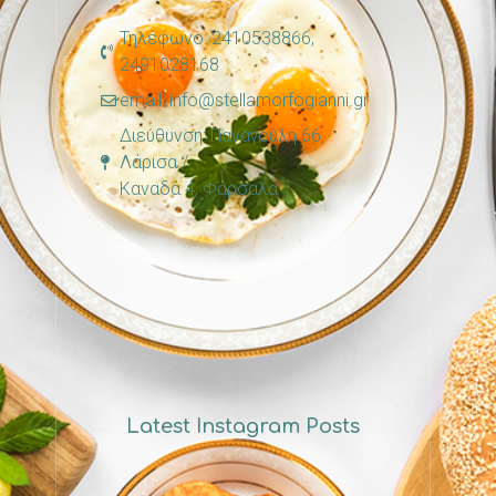
Τηλέφωνο: 2410538866,
2491028168
email: info@stellamorfogianni.gr
Διεύθυνση: Παναγούλη 66,
Λάρισα /
Καναδά 4, Φάρσαλα
Latest Instagram Posts