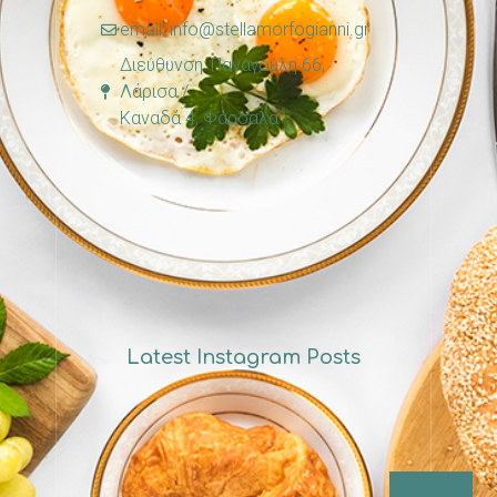
email: info@stellamorfogianni.gr
Διεύθυνση: Παναγούλη 66,
Λάρισα /
Καναδά 4, Φάρσαλα
Latest Instagram Posts