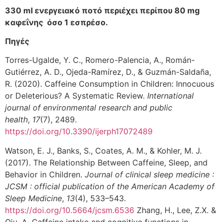
330
ml
ενεργειακό ποτό περιέχει περίπου 80
mg
καφεΐνης όσο 1 εσπρέσο.
Πηγές
Torres-Ugalde, Y. C., Romero-Palencia, A., Román-
Gutiérrez, A. D., Ojeda-Ramírez, D., & Guzmán-Saldaña,
R. (2020). Caffeine Consumption in Children: Innocuous
or Deleterious? A Systematic Review.
International
journal of
environmental research and public
health
,
17
(7), 2489.
https://doi.org/10.3390/ijerph17072489
Watson, E. J., Banks, S., Coates, A. M., & Kohler, M. J.
(2017). The Relationship Between Caffeine, Sleep, and
Behavior in Children.
Journal of clinical sleep medicine :
JCSM : official publication of the American Academy of
Sleep Medicine
,
13
(4), 533–543.
https://doi.org/10.5664/jcsm.6536
Zhang, H., Lee, Z.X. &
Qiu, A. Caffeine intake and cognitive functions in