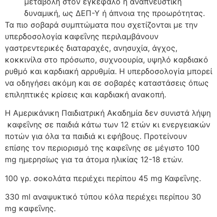
μεταβολή στον εγκέφαλο ή αναπνευστική
δυναμική, ως ΔΕΠ-Υ ή άπνοια της προωρότητας.
Τα πιο σοβαρά συμπτώματα που σχετίζονται με την
υπερδοσολογία καφεΐνης περιλαμβάνουν
γαστρεντερικές διαταραχές, ανησυχία, άγχος,
κοκκινίλα στο πρόσωπο, συχνοουρία, υψηλό καρδιακό
ρυθμό και καρδιακή αρρυθμία. Η υπερδοσολογία μπορεί
να οδηγήσει ακόμη και σε σοβαρές καταστάσεις όπως
επιληπτικές κρίσεις και καρδιακή ανακοπή.
Η Αμερικάνικη Παιδιατρική Ακαδημία δεν συνιστά λήψη
καφεΐνης σε παιδιά κάτω των 12 ετών κι ενεργειακών
ποτών για όλα τα παιδιά κι εφήβους. Προτείνουν
επίσης τον περιορισμό της καφεΐνης σε μέγιστο 100
mg ημερησίως για τα άτομα ηλικίας 12-18 ετών.
100 γρ. σοκολάτα περιέχει περίπου 45 mg Καφεΐνης.
330 ml αναψυκτικό τύπου κόλα περιέχει περίπου 30
mg καφεΐνης.