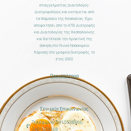
επαγγελματίας Διαιτολόγος-
Διατροφολόγος και κατάγεται από
τα Φάρσαλα της Θεσσαλίας. Έχει
αποφοιτήσει από το ΑΤΕΙ Διατροφής
και Διαιτολογίας της Θεσσαλονίκης
και διετέλεσε την πρακτική της
άσκηση στο Γενικό Νοσοκομείο
Λάρισας στο γραφείο διατροφής, το
έτος 2002
Περισσότερα
Στοιχεία Επικοινωνίας
Τηλέφωνο: 2410538866,
2491028168