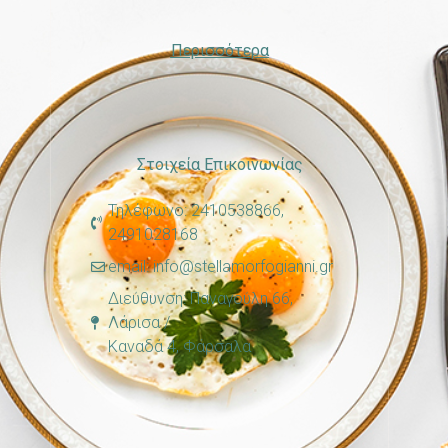
Περισσότερα
Στοιχεία Επικοινωνίας
Τηλέφωνο: 2410538866,
2491028168
email: info@stellamorfogianni.gr
Διεύθυνση: Παναγούλη 66,
Λάρισα /
Καναδά 4, Φάρσαλα